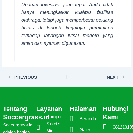
Dengan investasi yang tepat, Anda tidak
hanya meningkatkan kualitas fasilitas
olahraga, tetapi juga memperbesar peluang
bisnis di tengah tingginya permintaan
terhadap lapangan futsal modern yang
aman dan nyaman digunakan.
PREVIOUS
NEXT
Tentang
Layanan
Halaman
Hubungi
Soccergrass.id
Kami
Rumput
Beranda
Sintetis
Soccergrass.id
08121319
Galeri
Mini
adalah bagian