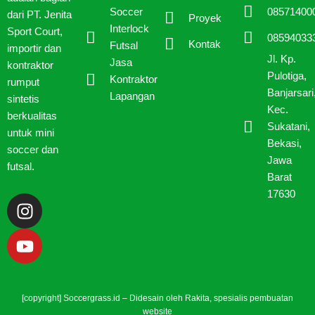
08571400
Soccer
dari PT. Jenita
Proyek
Interlock
Sport Court,
08594033
Kontak
Futsal
importir dan
Jl. Kp.
Jasa
kontraktor
Pulotiga,
Kontraktor
rumput
Banjarsari
Lapangan
sintetis
Kec.
berkualitas
Sukatani,
untuk mini
Bekasi,
soccer dan
Jawa
futsal.
Barat
17630
I
Y
n
o
s
u
t
t
a
u
g
b
[copyright] Soccergrass.id – Didesain oleh
Rakita
, spesialis pembuatan
r
e
website