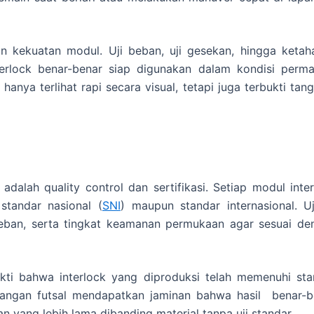
an kekuatan modul. Uji beban, uji gesekan, hingga ketah
erlock benar-benar siap digunakan dalam kondisi perma
 hanya terlihat rapi secara visual, tetapi juga terbukti tan
adalah quality control dan sertifikasi. Setiap modul inte
standar nasional (
SNI
) maupun standar internasional. Uj
beban, serta tingkat keamanan permukaan agar sesuai de
bukti bahwa interlock yang diproduksi telah memenuhi sta
apangan futsal mendapatkan jaminan bahwa hasil benar-b
n yang lebih lama dibanding material tanpa uji standar.