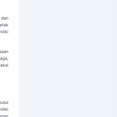
 dan
cetak
liki
ksaan
jaga,
akai
odul
liki
ngan