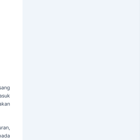
sang
asuk
akan
uran,
pada