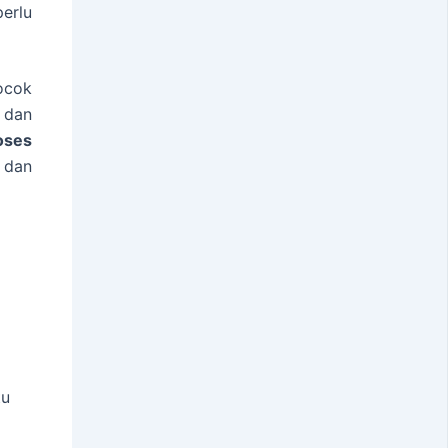
erlu
cocok
 dan
oses
, dan
tu