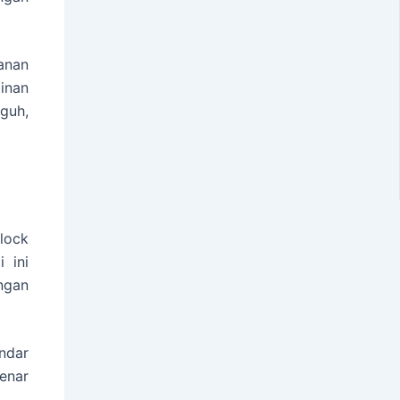
anan
inan
gguh,
rlock
i ini
ngan
ndar
enar