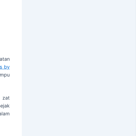
atan
s by
ampu
 zat
ejak
alam