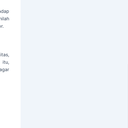
adap
ilah
r.
tas,
itu,
agar