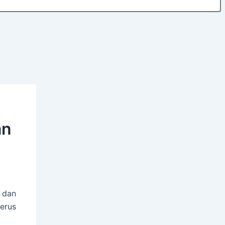
an
 dan
terus