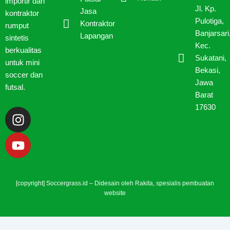
importir dan
Jl. Kp.
Jasa
kontraktor
Pulotiga,
Kontraktor
rumput
Banjarsari
Lapangan
sintetis
Kec.
berkualitas
Sukatani,
untuk mini
Bekasi,
soccer dan
Jawa
futsal.
Barat
17630
I
Y
n
o
s
u
t
t
a
u
g
b
[copyright] Soccergrass.id – Didesain oleh
Rakita
, spesialis pembuatan
r
e
website
a
m