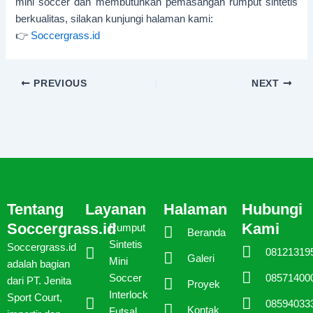
mini soccer dan membutuhkan pemasangan rumput sintetis
berkualitas, silakan kunjungi halaman kami:
👉
Soccergrass.id
PREVIOUS
NEXT
Tentang
Layanan
Halaman
Hubungi
Soccergrass.id
Kami
Rumput
Beranda
Sintetis
Soccergrass.id
08121319
Galeri
Mini
adalah bagian
08571400
Soccer
dari PT. Jenita
Proyek
Interlock
Sport Court,
08594033
Kontak
Futsal