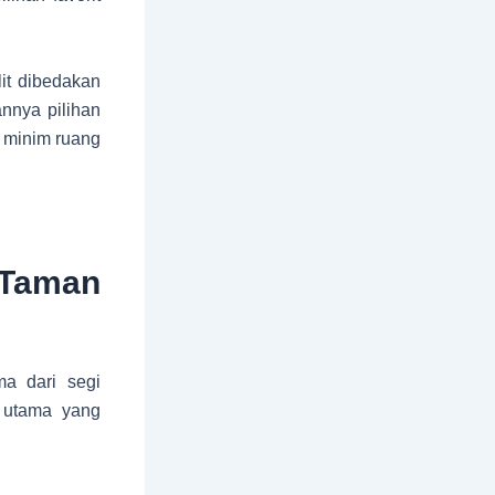
it dibedakan
annya pilihan
 minim ruang
 Taman
ma dari segi
n utama yang