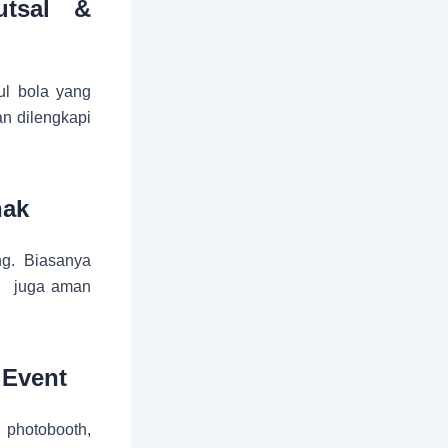
tsal &
ul bola yang
n dilengkapi
nak
ng. Biasanya
an juga aman
 Event
 photobooth,