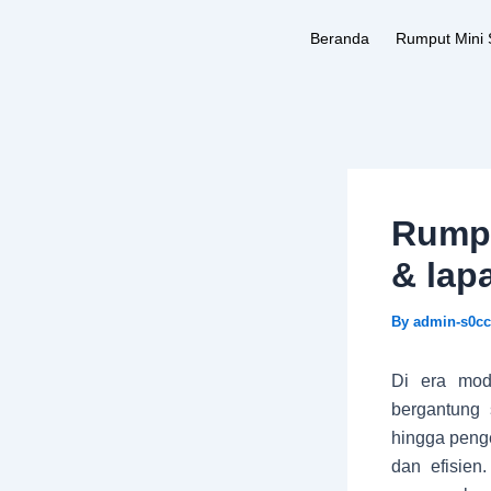
Skip
Beranda
Rumput Mini 
to
content
Rumpu
& lap
By
admin-s0c
Di era mod
bergantung 
hingga penge
dan efisien