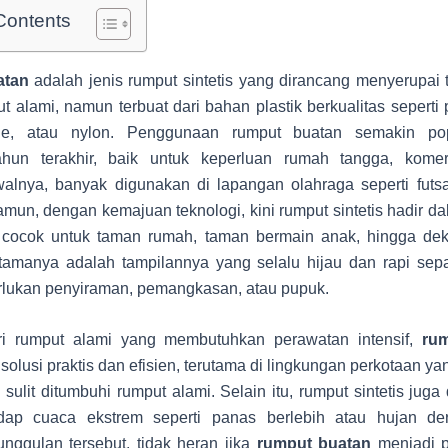
Contents
atan
adalah jenis rumput sintetis yang dirancang menyerupai 
ut alami, namun terbuat dari bahan plastik berkualitas seperti 
ene, atau nylon. Penggunaan rumput buatan semakin po
hun terakhir, baik untuk keperluan rumah tangga, komer
walnya, banyak digunakan di lapangan olahraga seperti futs
amun, dengan kemajuan teknologi, kini rumput sintetis hadir d
 cocok untuk taman rumah, taman bermain anak, hingga deko
tamanya adalah tampilannya yang selalu hijau dan rapi sep
lukan penyiraman, pemangkasan, atau pupuk.
ri rumput alami yang membutuhkan perawatan intensif,
ru
olusi praktis dan efisien, terutama di lingkungan perkotaan ya
 sulit ditumbuhi rumput alami. Selain itu, rumput sintetis juga 
adap cuaca ekstrem seperti panas berlebih atau hujan de
nggulan tersebut, tidak heran jika
rumput buatan
menjadi pi