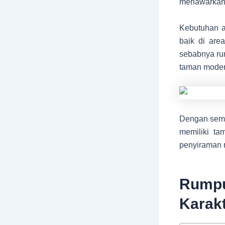
menawarkan 
Kebutuhan a
baik di area
sebabnya rum
taman moder
Dengan semak
memiliki ta
penyiraman r
Rump
Karakt