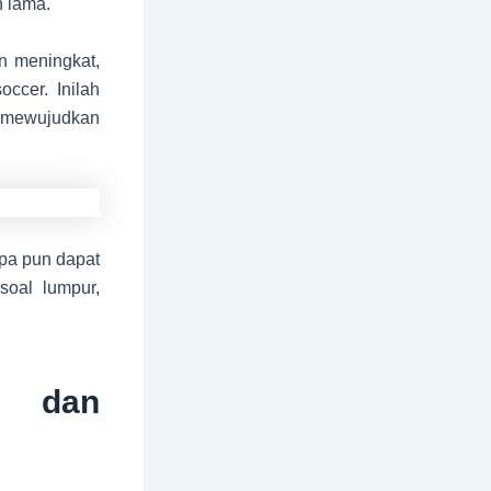
 lama.
n meningkat,
occer. Inilah
k mewujudkan
apa pun dapat
soal lumpur,
n dan