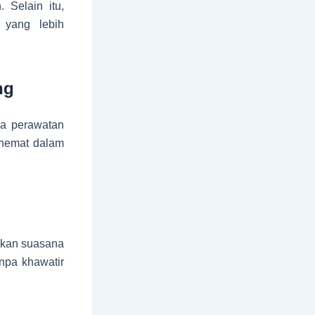
 Selain itu,
 yang lebih
ng
ya perawatan
h hemat dalam
takan suasana
npa khawatir