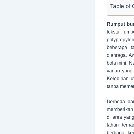
Table of 
Rumput bu
tekstur rump
polypropyl
beberapa ta
olahraga. A
bola mini. N
varian yang
Kelebihan u
tanpa memer
Berbeda da
memberikan s
di area yang
tahan terh
berbagai keu