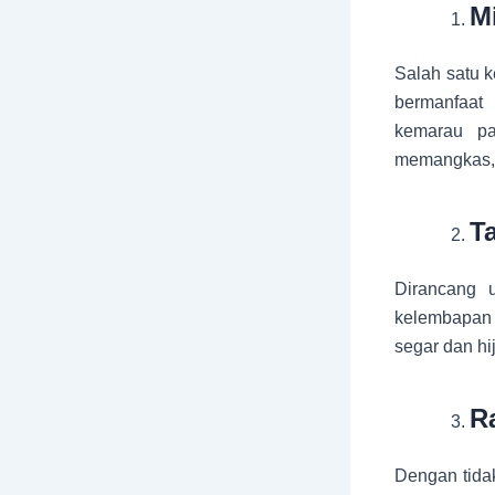
M
Salah satu k
bermanfaat
kemarau pa
memangkas, 
T
Dirancang u
kelembapan 
segar dan hi
R
Dengan tida