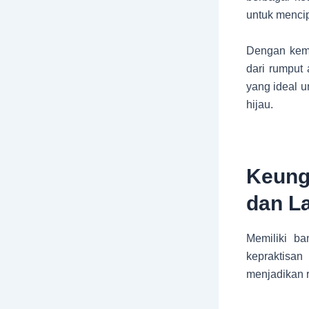
untuk mencip
Dengan kema
dari rumput 
yang ideal 
hijau.
Keung
dan L
Memiliki ba
kepraktisan
menjadikan r