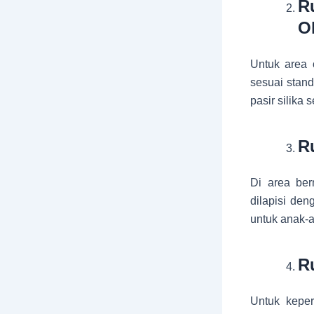
R
O
Untuk area 
sesuai stan
pasir silika
R
Di area ber
dilapisi de
untuk anak-
R
Untuk keper