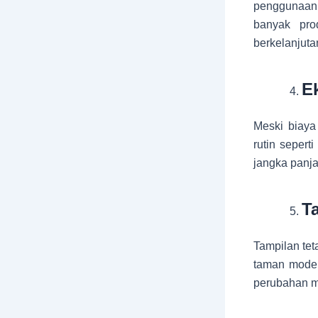
penggunaan 
banyak pro
berkelanjuta
E
Meski biaya
rutin sepert
jangka panj
T
Tampilan tet
taman moder
perubahan m