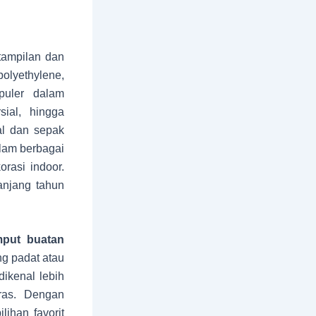
tampilan dan
polyethylene,
puler dalam
sial, hingga
al dan sepak
alam berbagai
rasi indoor.
anjang tahun
mput buatan
ng padat atau
dikenal lebih
ras. Dengan
lihan favorit