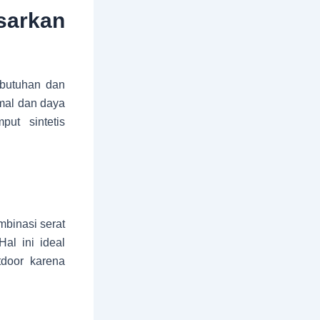
sarkan
ebutuhan dan
imal dan daya
ut sintetis
mbinasi serat
al ini ideal
tdoor karena