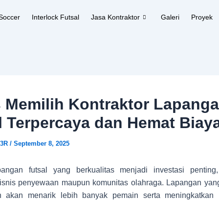
Soccer
Interlock Futsal
Jasa Kontraktor
Galeri
Proyek
s Memilih Kontraktor Lapang
l Terpercaya dan Hemat Biay
c3R
/
September 8, 2025
pangan futsal yang berkualitas menjadi investasi penting
isnis penyewaan maupun komunitas olahraga. Lapangan yang
 akan menarik lebih banyak pemain serta meningkatkan 