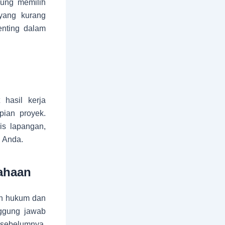
gung memilih
 yang kurang
enting dalam
 hasil kerja
pian proyek.
is lapangan,
 Anda.
sahaan
dan hukum dan
nggung jawab
n sebelumnya.