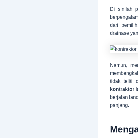
Di sinilah
berpengala
dari pemili
drainase yan
Namun, memi
membengkak, 
tidak telit
kontraktor 
berjalan lan
panjang.
Meng