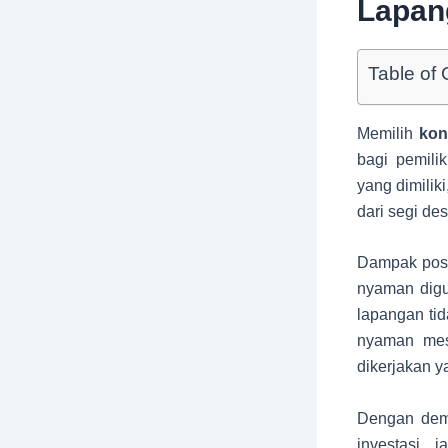
Lapan
Table of 
Memilih
kon
bagi pemil
yang dimilik
dari segi de
Dampak posit
nyaman digun
lapangan ti
nyaman mes
dikerjakan y
Dengan demi
investasi 