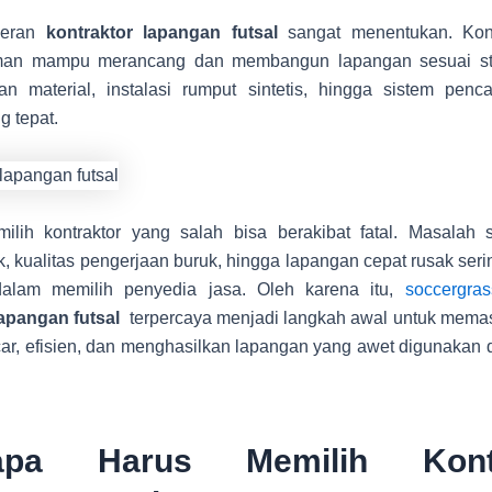
 peran
kontraktor lapangan futsal
sangat menentukan. Kont
man mampu merancang dan membangun lapangan sesuai sta
han material, instalasi rumput sintetis, hingga sistem pen
g tepat.
lih kontraktor yang salah bisa berakibat fatal. Masalah s
kualitas pengerjaan buruk, hingga lapangan cepat rusak sering
i dalam memilih penyedia jasa. Oleh karena itu,
soccergras
lapangan futsal
terpercaya menjadi langkah awal untuk memas
car, efisien, dan menghasilkan lapangan yang awet digunakan
apa Harus Memilih Kontr