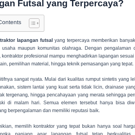
gan Futsal yang Terpercaya?
Contents
traktor lapangan futsal
yang terpercaya memberikan banyak
ik usaha maupun komunitas olahraga. Dengan pengalaman d
i, kontraktor profesional mampu menghadirkan lapangan sesuai 
sain, pemilihan material, hingga teknik pemasangan yang tepat.
ifnya sangat nyata. Mulai dari kualitas rumput sintetis yang l
akan, sistem lantai yang kuat serta tidak licin, drainase yan
dak tergenang, hingga pencahayaan yang merata sehingga per
ki di malam hari. Semua elemen tersebut hanya bisa diwu
ang berpengalaman dan memiliki reputasi baik.
kian, memilih kontraktor yang tepat bukan hanya soal harga,
jangka panjang agar lapangan futsal tetap berkualitas