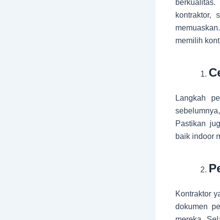
berkualitas
kontraktor,
memuaskan. 
memilih kont
C
Langkah per
sebelumnya,
Pastikan ju
baik indoor
P
Kontraktor y
dokumen pen
mereka. Sela