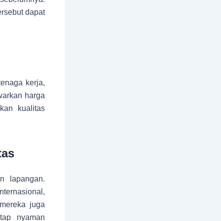
ersebut dapat
enaga kerja,
warkan harga
kan kualitas
tas
n lapangan.
ternasional,
, mereka juga
etap nyaman