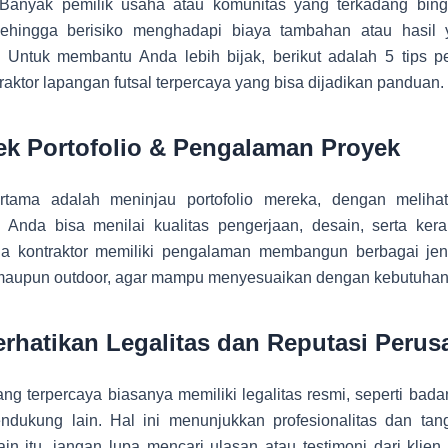
. Banyak pemilik usaha atau komunitas yang terkadang bin
 sehingga berisiko menghadapi biaya tambahan atau hasil
Untuk membantu Anda lebih bijak, berikut adalah 5 tips p
raktor lapangan futsal terpercaya yang bisa dijadikan panduan.
ek Portofolio & Pengalaman Proyek
tama adalah meninjau portofolio mereka, dengan melihat
 Anda bisa menilai kualitas pengerjaan, desain, serta kera
ga kontraktor memiliki pengalaman membangun berbagai jen
 maupun outdoor, agar mampu menyesuaikan dengan kebutuhan
erhatikan Legalitas dan Reputasi Peru
ang terpercaya biasanya memiliki legalitas resmi, seperti ba
dukung lain. Hal ini menunjukkan profesionalitas dan ta
in itu, jangan lupa mencari ulasan atau testimoni dari klie