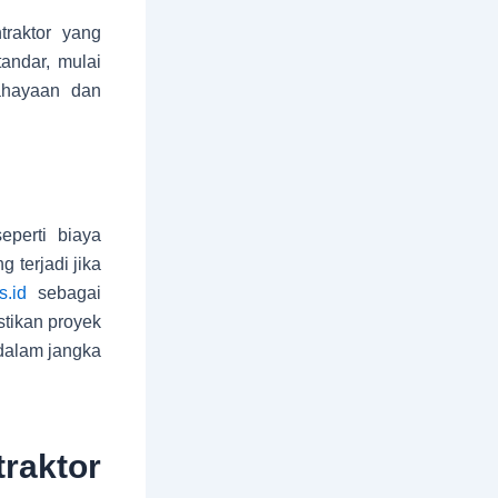
raktor yang
ndar, mulai
cahayaan dan
eperti biaya
 terjadi jika
s.id
sebagai
tikan proyek
 dalam jangka
aktor