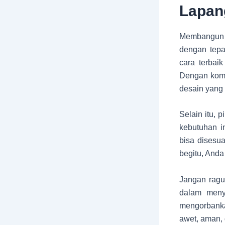
Lapan
Membangun l
dengan tep
cara terbai
Dengan komu
desain yang 
Selain itu, 
kebutuhan i
bisa disesua
begitu, Anda
Jangan ragu
dalam meny
mengorbanka
awet, aman, 