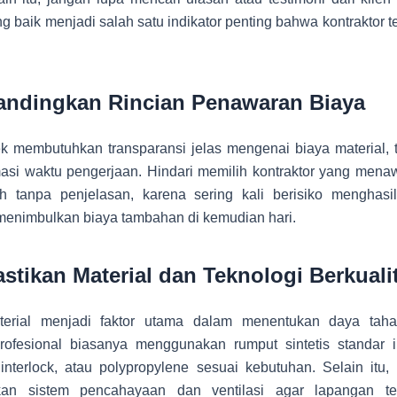
g baik menjadi salah satu indikator penting bahwa kontraktor t
andingkan Rincian Penawaran Biaya
ek membutuhkan transparansi jelas mengenai biaya material, t
masi waktu pengerjaan. Hindari memilih kontraktor yang mena
ah tanpa penjelasan, karena sering kali berisiko menghasil
menimbulkan biaya tambahan di kemudian hari.
astikan Material dan Teknologi Berkuali
aterial menjadi faktor utama dalam menentukan daya taha
profesional biasanya menggunakan rumput sintetis standar in
, interlock, atau polypropylene sesuai kebutuhan. Selain itu
kan sistem pencahayaan dan ventilasi agar lapangan t