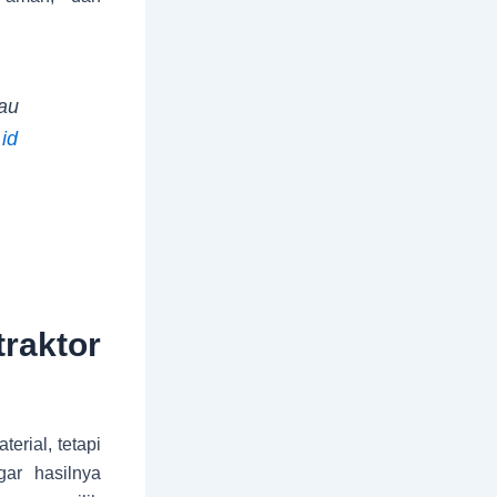
au
.id
aktor
rial, tetapi
ar hasilnya