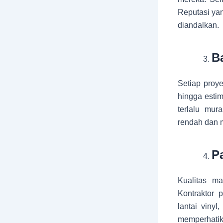
Reputasi yan
diandalkan.
B
Setiap proy
hingga esti
terlalu mur
rendah dan 
P
Kualitas m
Kontraktor 
lantai vinyl
memperhati