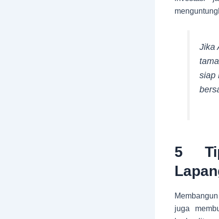
menguntungk
Jika
tama
siap
bers
5 Ti
Lapan
Membangun l
juga memb