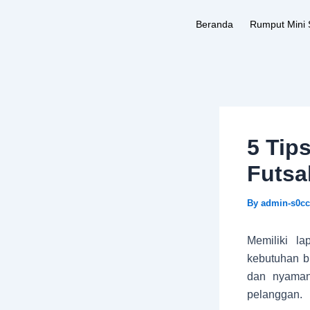
Skip
Beranda
Rumput Mini 
to
content
5 Tip
Futsa
By
admin-s0c
Memiliki la
kebutuhan b
dan nyaman
pelanggan.