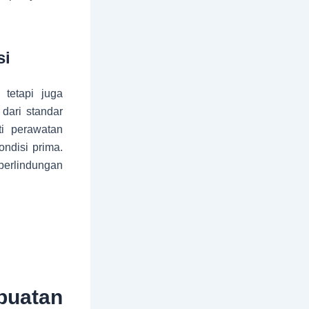
si
 tetapi juga
dari standar
ti perawatan
ndisi prima.
perlindungan
uatan